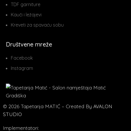
TDF garniture
Kauči i ležajevi
Kreveti za spavaću sobu
Društvene mreže
Facebook
Instagram
© 2026 Tapetarija MATIĆ – Created By
AVALON
STUDIO
Implementatori: