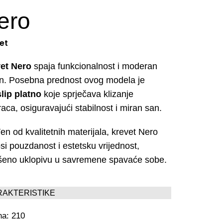
ero
et
et Nero
spaja funkcionalnost i moderan
jn. Posebna prednost ovog modela je
slip platno
koje sprječava klizanje
aca, osiguravajući stabilnost i miran san.
en od kvalitetnih materijala, krevet Nero
si pouzdanost i estetsku vrijednost,
šeno uklopivu u savremene spavaće sobe.
RAKTERISTIKE
na: 210