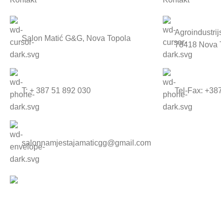
Agroindustri
Salon Matić G&G, Nova Topola
78418 Nova 
T: + 387 51 892 030
Tel-Fax: +38
salonnamjestajamaticgg@gmail.com
© 2026 Tapetarija MATIĆ – Created By
AVALON STUDIO