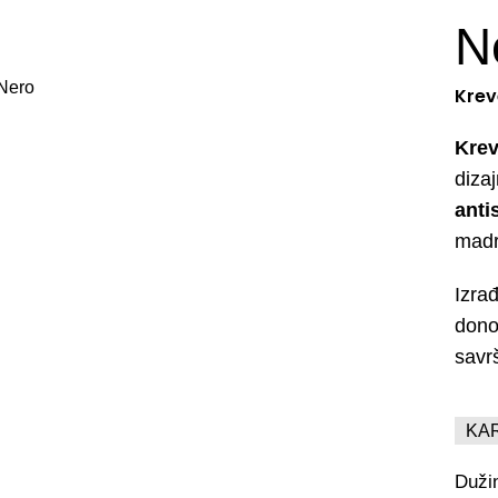
N
Krev
Krev
diza
anti
madr
Izrađ
dono
savr
KA
Duži