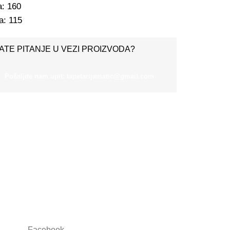
a: 160
a: 115
ATE PITANJE U VEZI PROIZVODA?
Pošaljite nam upit: tapetarijamatic@gmail.com
Društvene mreže
Facebook