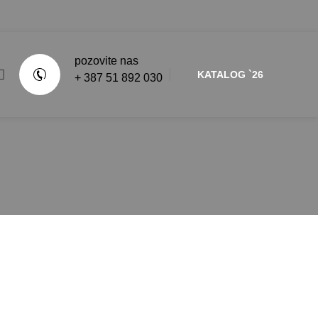
pozovite nas
KATALOG `26
+ 387 51 892 030