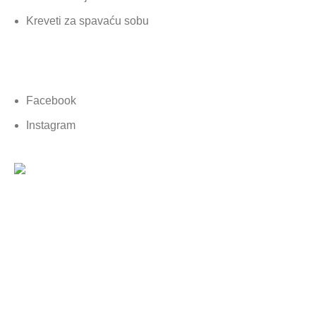
Kreveti za spavaću sobu
Društvene mreže
Facebook
Instagram
© 2026 Tapetarija MATIĆ – Created By
AVALON STUDIO
Implementatori: