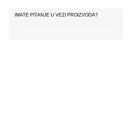
IMATE PITANJE U VEZI PROIZVODA?
Pošaljite nam upit: tapetarijamatic@gmail.com