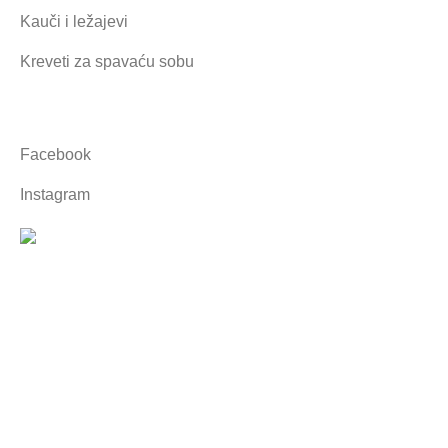
Kauči i ležajevi
Kreveti za spavaću sobu
Društvene mreže
Facebook
Instagram
© 2026 Tapetarija MATIĆ – Created By
AVALON STUDIO
Implementatori: